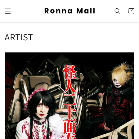
购
跳到内
容
物
车
ARTIST