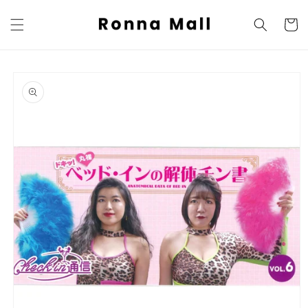
コンテ
カ
ンツに
ー
進む
ト
商品情
報にス
キップ