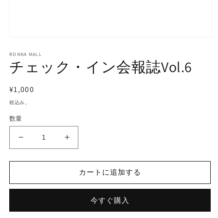
モ
ー
RONNA MALL
ダ
チェック・イン会報誌Vol.6
ル
で
メ
通
¥1,000
デ
常
ィ
税込み。
ア
価
数量
(1)
格
を
開
チ
チ
く
ェ
ェ
ッ
ッ
カートに追加する
ク・
ク・
イ
イ
今すぐ購入
ン
ン
会
会