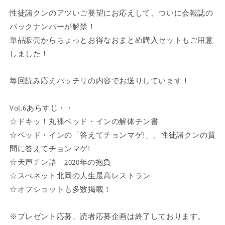
報
報
性徒諸クンのアツいご要望にお応えして、ついに会報誌の
誌
誌
バックナンバーが解禁！
Vol.6
Vol.6
単品販売からちょっとお得なおまとめ購入セットもご用意
の
の
数
数
しました！
量
量
を
を
毎回読み応えバッチリの内容でお送りしています！
減
増
ら
や
Vol.6あらすじ・・
す
す
☆ドキッ！丸裸ベッド・インの解体チン書
☆ベッド・インの「答えてチョンマゲ!」、性徒諸クンの質
問に答えてチョンマゲ!
☆天声チン語 2020年の抱負
☆スぺネット北岡の人生最高レストラン
☆オフショットも多数掲載！
※プレゼント応募、読者応募企画は終了しております。