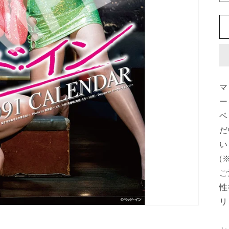
マ
ー
ベ
だ
い
(
ご
性
リ