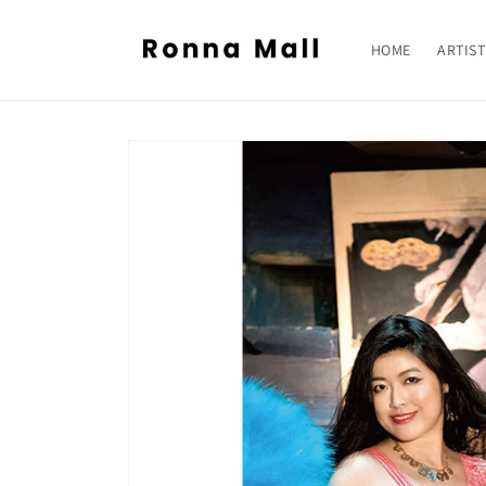
コンテ
ンツに
進む
HOME
ARTIST
商品情
報にス
キップ