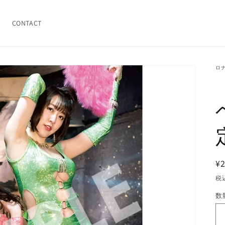
CONTACT
ロ
¥2
税
数