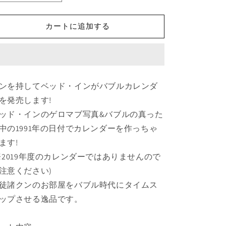
ッ
ッ
ド・
ド・
カートに追加する
イ
イ
ン】
ン】
ベ
ベ
ッ
ッ
ド・
ド・
ンを持してベッド・インがバブルカレンダ
イ
イ
を発売します!
ン
ン
ッド・インのゲロマブ写真&バブルの真った
FC
FC
限
限
中の1991年の日付でカレンダーを作っちゃ
定!
定!
ます!
1991CLENDAR
1991CLENDAR
※2019年度のカレンダーではありませんので
の
の
注意ください)
数
数
徒諸クンのお部屋をバブル時代にタイムス
量
量
を
を
ップさせる逸品です。
減
増
ら
や