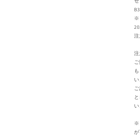
セ
B
※
2
注
注
ご
も
い
ご
と
い
※
が