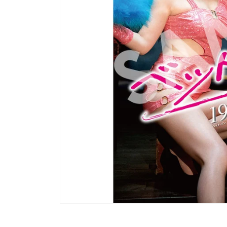
モ
ー
ダ