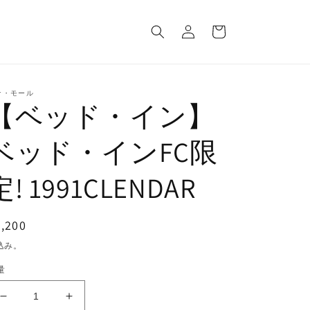
ロ
カ
グ
ー
イ
ト
ン
ナ・モール
【ベッド・イン】
ベッド・インFC限
定! 1991CLENDAR
通
,200
常
込み。
価
量
格
【ベ
【ベ